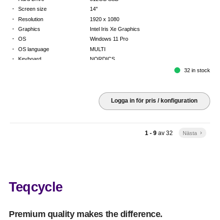
·
Screen size
14"
·
Resolution
1920 x 1080
·
Graphics
Intel Iris Xe Graphics
·
OS
Windows 11 Pro
·
OS language
MULTI
·
Keyboard
NORDICS
·
Warranty
3 Year Return to Base Warranty
32 in stock
Logga in för pris / konfiguration
1 - 9
av
32
Nästa
keyboard_arrow_right
Teqcycle
Premium quality makes the difference.