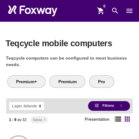
shopping_cart
search
menu
Teqcycle mobile computers
Teqcycle computers can be configured to most business
needs.
Premium+
Premium
Pro
tune
Filtrera
2
storage
apps
Presentation
1 - 9
av
32
Nästa
keyboard_arrow_right