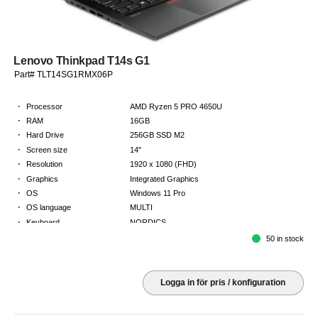
Lenovo Thinkpad T14s G1
Part# TLT14SG1RMX06P
·
Processor
AMD Ryzen 5 PRO 4650U
·
RAM
16GB
·
Hard Drive
256GB SSD M2
·
Screen size
14"
·
Resolution
1920 x 1080 (FHD)
·
Graphics
Integrated Graphics
·
OS
Windows 11 Pro
·
OS language
MULTI
·
Keyboard
NORDICS
·
Warranty
3 Year Return to Base Warranty
50 in stock
Logga in för pris / konfiguration