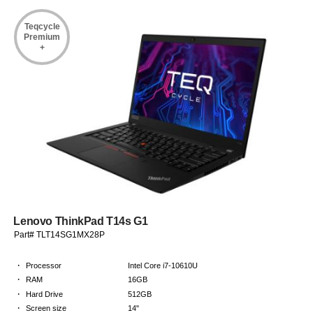
Teqcycle
Premium
+
Lenovo ThinkPad T14s G1
Part# TLT14SG1MX28P
·
Processor
Intel Core i7-10610U
·
RAM
16GB
·
Hard Drive
512GB
·
Screen size
14"