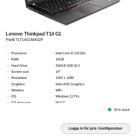
Lenovo Thinkpad T14 G1
Part# TLT14G1MX02P
·
Processor
Intel Core i5 10210U
·
RAM
16GB
·
Hard Drive
256GB SSD M.2
·
Screen size
14"
·
Resolution
1920 x 1080
·
Graphics
Intel UHD Graphics
·
Wireless
WiFi
·
OS
Windows 11 Pro
·
OS language
MULTI
·
Keyboard
NORDICS
33 in stock
·
Warranty
3 Year Return to Base Warranty
Logga in för pris / konfiguration