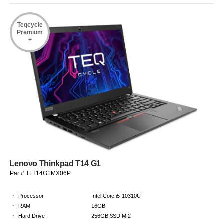
Teqcycle
Premium
+
Lenovo Thinkpad T14 G1
Part# TLT14G1MX06P
·
Processor
Intel Core i5-10310U
·
RAM
16GB
·
Hard Drive
256GB SSD M.2