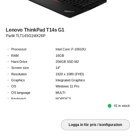
Lenovo ThinkPad T14s G1
Part# TLT14SG1MX26P
·
Processor
Intel Core i7-10610U
·
RAM
16GB
·
Hard Drive
256GB SSD M2
·
Screen size
14"
·
Resolution
1920 x 1080 (FHD)
·
Graphics
Integrated Graphics
·
OS
Windows 11 Pro
·
OS language
MULTI
·
Keyboard
NORDICS
·
Warranty
3 Year Return to Base Warranty
41 in stock
Logga in för pris / konfiguration