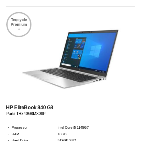
Teqcycle
Premium
+
HP EliteBook 840 G8
Part# TH840G8MX08P
·
Processor
Intel Core i5 1145G7
·
RAM
16GB
·
Hard Drive
512GB SSD