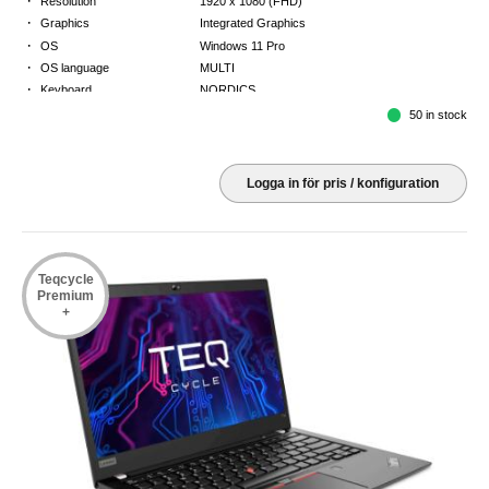
Resolution
1920 x 1080 (FHD)
·
Graphics
Integrated Graphics
·
OS
Windows 11 Pro
·
OS language
MULTI
·
Keyboard
NORDICS
·
Warranty
3 Year Return to Base Warranty
50 in stock
Logga in för pris / konfiguration
Teqcycle
Premium
+