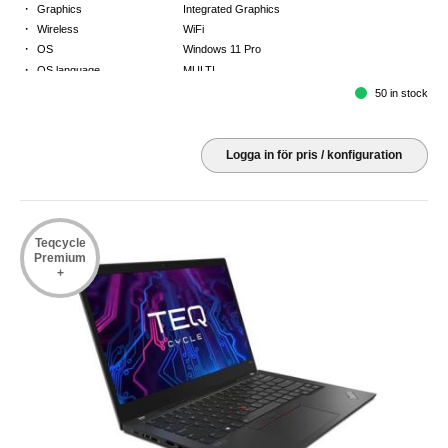
·
Graphics
Integrated Graphics
·
Wireless
WiFi
·
OS
Windows 11 Pro
·
OS language
MULTI
·
Keyboard
NORDICS
50 in stock
·
Warranty
3 Year Return to Base Warranty
Logga in för pris / konfiguration
Teqcycle
Premium
+