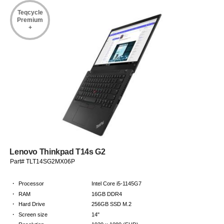
Teqcycle
Premium
+
Lenovo Thinkpad T14s G2
Part# TLT14SG2MX06P
·
Processor
Intel Core i5-1145G7
·
RAM
16GB DDR4
·
Hard Drive
256GB SSD M.2
·
Screen size
14"
·