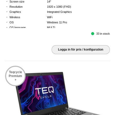
·
Screen size
14"
·
Resolution
1920 x 1080 (FHD)
·
Graphics
Integrated Graphics
·
Wireless
WiFi
·
OS
Windows 11 Pro
·
OS language
MULTI
·
Keyboard
NORDICS
33 in stock
·
Warranty
3 Year Return to Base Warranty
Logga in för pris / konfiguration
Teqcycle
Premium
+