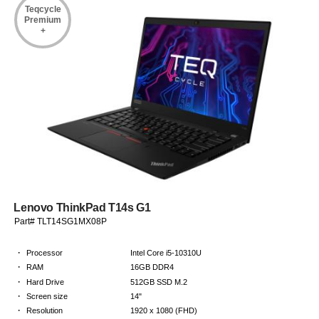
Teqcycle
Premium
+
Lenovo ThinkPad T14s G1
Part# TLT14SG1MX08P
·
Processor
Intel Core i5-10310U
·
RAM
16GB DDR4
·
Hard Drive
512GB SSD M.2
·
Screen size
14"
·
Resolution
1920 x 1080 (FHD)