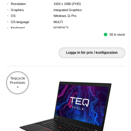
·
Resolution
1920 x 1080 (FHD)
·
Graphics
Integrated Graphics
·
OS
Windows 11 Pro
·
OS language
MULTI
·
Keyboard
NORDICS
·
Warranty
3 Year Return to Base Warranty
50 in stock
Logga in för pris / konfiguration
Teqcycle
Premium
+