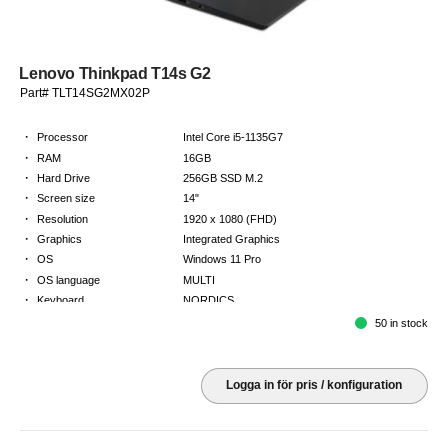
Lenovo Thinkpad T14s G2
Part# TLT14SG2MX02P
·
Processor
Intel Core i5-1135G7
·
RAM
16GB
·
Hard Drive
256GB SSD M.2
·
Screen size
14"
·
Resolution
1920 x 1080 (FHD)
·
Graphics
Integrated Graphics
·
OS
Windows 11 Pro
·
OS language
MULTI
·
Keyboard
NORDICS
·
Warranty
3 Year Return to Base Warranty
50 in stock
Logga in för pris / konfiguration