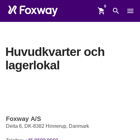
shopping_cart
search
menu
Huvudkvarter och
lagerlokal
Foxway A/S
Delta 6, DK-8382 Hinnerup, Danmark