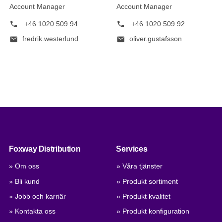
Account Manager
Account Manager
phone
phone
+46 1020 509 94
+46 1020 509 92
mail
mail
fredrik.westerlund
oliver.gustafsson
Foxway Distribution
Services
» Om oss
» Våra tjänster
» Bli kund
» Produkt sortiment
» Jobb och karriär
» Produkt kvalitet
» Kontakta oss
» Produkt konfiguration