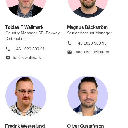
Tobias F. Wallmark
Magnus Bäckström
Country Manager SE, Foxway
Senior Account Manager
Distribution
phone
+46 1020 509 93
phone
+46 1020 509 91
mail
magnus.backstrom
mail
tobias.wallmark
Fredrik Westerlund
Oliver Gustafsson