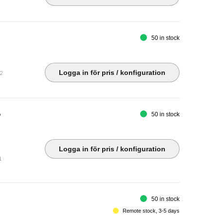
50 in stock
Logga in för pris / konfiguration
.2 Gen 1 downstream (Type A) ¦ USB-C 3.2 Gen 1 downstream (BC 1.2) ¦ Audio line-out ¦ U
,
50 in stock
Logga in för pris / konfiguration
 upstream/DisplayPort 1.2 Alt Mode ¦ 4 x USB 3.2 Gen 1 downstream ¦ Audio line-out ¦ LAN 
50 in stock
Remote stock, 3-5 days