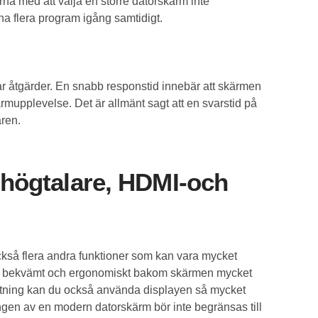
na med att välja en större datorskärm inte
 ha flera program igång samtidigt.
ar åtgärder. En snabb responstid innebär att skärmen
upplevelse. Det är allmänt sagt att en svarstid på
aren.
 högtalare, HDMI-och
kså flera andra funktioner som kan vara mycket
u sitta bekvämt och ergonomiskt bakom skärmen mycket
lutning kan du också använda displayen så mycket
gen av en modern datorskärm bör inte begränsas till