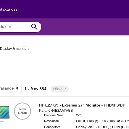
takta oss
search
Display & monitors
1 - 9
av
384
Nästa
keyboard_arrow_right
HP E27 G5 - E-Series 27" Monitor - FHD/IPS/DP
New
Part# 6N4E2AA#ABB
Retail
·
Diagonal Size
27"
·
Resolution
Full HD (1080p) 1920 x 1080 at 75 H
·
Connectors
DisplayPort 1.2 (HDCP) ¦ HDMI (HDCP