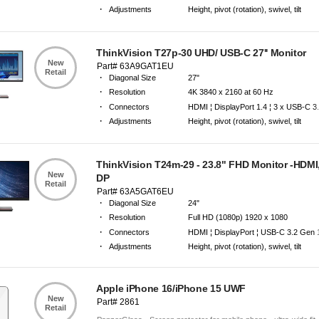
·
Adjustments
Height, pivot (rotation), swivel, tilt
·
Warranty
3 Years Carry-in Warranty
ThinkVision T27p-30 UHD/ USB-C 27'' Monitor
New
Part# 63A9GAT1EU
Retail
·
Diagonal Size
27"
·
Resolution
4K 3840 x 2160 at 60 Hz
·
Connectors
HDMI ¦ DisplayPort 1.4 ¦ 3 x USB-C 3
·
Adjustments
Height, pivot (rotation), swivel, tilt
·
Warranty
3 Years Carry-in Warranty
ThinkVision T24m-29 - 23.8" FHD Monitor -HDMI
New
DP
Retail
Part# 63A5GAT6EU
·
Diagonal Size
24"
·
Resolution
Full HD (1080p) 1920 x 1080
·
Connectors
HDMI ¦ DisplayPort ¦ USB-C 3.2 Gen 1
·
Adjustments
Height, pivot (rotation), swivel, tilt
·
Warranty
3 Years Manufacturer Warranty
Apple iPhone 16/iPhone 15 UWF
New
Part# 2861
Retail