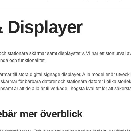
·
Warranty
3 Years Carry-in Warranty
 Displayer
 och stationära skärmar samt displaystativ. Vi har ett stort urv
nda och funktionalitet.
rmar till stora digital signage displayer. Alla modeller är utveck
 skärmar för bärbara datorer och stationära datorer i olika sto
t är att de alla är tillverkade i högsta kvalitet för att säkerst
ebär mer överblick