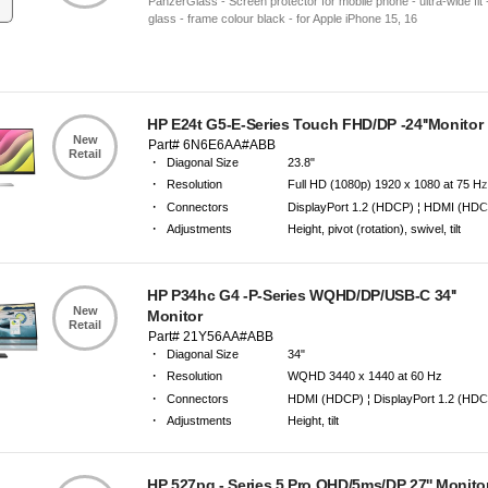
PanzerGlass - Screen protector for mobile phone - ultra-wide fit 
glass - frame colour black - for Apple iPhone 15, 16
HP E24t G5-E-Series Touch FHD/DP -24''Monitor
New
Part# 6N6E6AA#ABB
Retail
·
Diagonal Size
23.8"
·
Resolution
Full HD (1080p) 1920 x 1080 at 75 H
·
Connectors
DisplayPort 1.2 (HDCP) ¦ HDMI (HDC
·
Adjustments
Height, pivot (rotation), swivel, tilt
·
Warranty
3 Years Carry-in Warranty
HP P34hc G4 -P-Series WQHD/DP/USB-C 34''
New
Monitor
Retail
Part# 21Y56AA#ABB
·
Diagonal Size
34"
·
Resolution
WQHD 3440 x 1440 at 60 Hz
·
Connectors
HDMI (HDCP) ¦ DisplayPort 1.2 (HDCP)
·
Adjustments
Height, tilt
·
Warranty
Limited warranty - parts and labour - 
HP 527pq - Series 5 Pro QHD/5ms/DP 27'' Monito