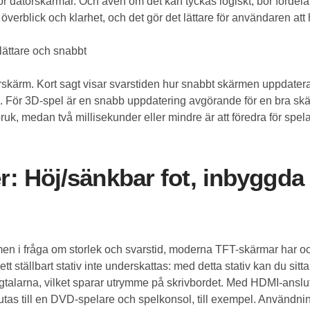
 datorskärmar. Och även om det kan tyckas logiskt, bör fördelar
överblick och klarhet, och det gör det lättare för användaren att
lättare och snabbt
rskärm. Kort sagt visar svarstiden hur snabbt skärmen uppdater
För 3D-spel är en snabb uppdatering avgörande för en bra skärm
bruk, medan två millisekunder eller mindre är att föredra för spel
r: Höj/sänkbar fot, inbyggda
en i fråga om storlek och svarstid, moderna TFT-skärmar har oc
ed ett ställbart stativ inte underskattas: med detta stativ kan d
högtalarna, vilket sparar utrymme på skrivbordet. Med HDMI-ans
as till en DVD-spelare och spelkonsol, till exempel. Användnin