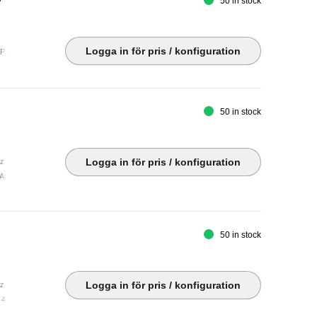
50 in stock
Logga in för pris / konfiguration
P) ¦ USB-B upstream ¦ 4 x USB 3.2 Gen 1 downstream (1 charging)
50 in stock
Logga in för pris / konfiguration
Hz
 Audio line-out ¦ DisplayPort 1.4 ¦ USB-B 3.2 Gen 1 upstream ¦ 4 x USB 3.2 Gen 1 downstrea
50 in stock
Logga in för pris / konfiguration
Hz
4 x USB 3.2 Gen 1 (1 charging) ¦ USB-B