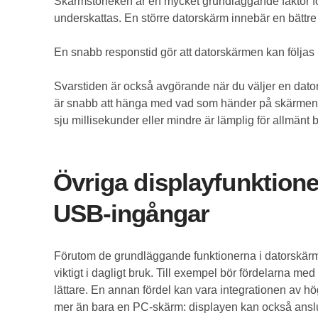
Skärmstorleken är en mycket grundläggande faktor för
underskattas. En större datorskärm innebär en bättre 
En snabb responstid gör att datorskärmen kan följas 
Svarstiden är också avgörande när du väljer en dato
är snabb att hänga med vad som händer på skärmen. 
sju millisekunder eller mindre är lämplig för allmänt 
Övriga displayfunktione
USB-ingångar
Förutom de grundläggande funktionerna i datorskärm
viktigt i dagligt bruk. Till exempel bör fördelarna m
lättare. En annan fördel kan vara integrationen av 
mer än bara en PC-skärm: displayen kan också anslut