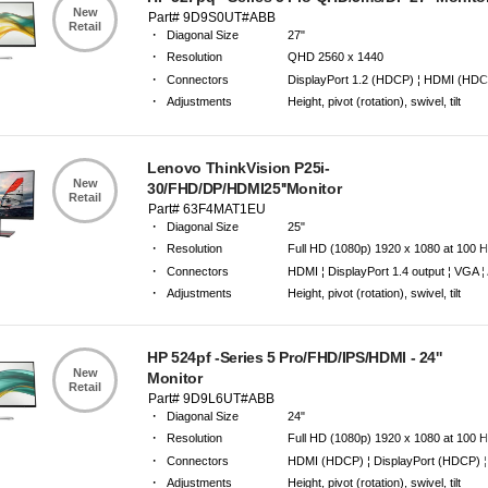
New
Part# 9D9S0UT#ABB
Retail
·
Diagonal Size
27"
·
Resolution
QHD 2560 x 1440
·
Connectors
DisplayPort 1.2 (HDCP) ¦ HDMI (HDC
·
Adjustments
Height, pivot (rotation), swivel, tilt
·
Warranty
3 Years Carry-in Warranty
Lenovo ThinkVision P25i-
New
30/FHD/DP/HDMI25''Monitor
Retail
Part# 63F4MAT1EU
·
Diagonal Size
25"
·
Resolution
Full HD (1080p) 1920 x 1080 at 100 
·
Connectors
HDMI ¦ DisplayPort 1.4 output ¦ VGA ¦
·
Adjustments
Height, pivot (rotation), swivel, tilt
·
Warranty
3 Years Carry-in Warranty
HP 524pf -Series 5 Pro/FHD/IPS/HDMI - 24''
New
Monitor
Retail
Part# 9D9L6UT#ABB
·
Diagonal Size
24"
·
Resolution
Full HD (1080p) 1920 x 1080 at 100 
·
Connectors
HDMI (HDCP) ¦ DisplayPort (HDCP) ¦ 
·
Adjustments
Height, pivot (rotation), swivel, tilt