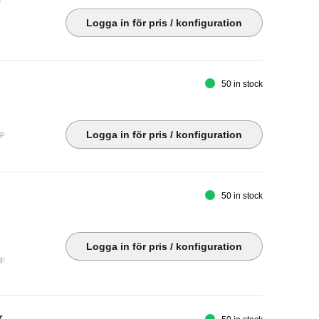
-
Logga in för pris / konfiguration
50 in stock
z
Logga in för pris / konfiguration
P) ¦ USB-B ¦ 4 x USB 3.2 Gen 1
50 in stock
Logga in för pris / konfiguration
 ¦ Audio line-out ¦ USB-C upstream/DisplayPort Alt Mode with Power Delivery (HDCP / pow
3 years
r