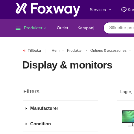
Services
Kon
keyboard_arrow_down
menu
Produkter
Outlet
Kampanj
keyboard_arrow_down
Tillbaka
Hem
Produkter
Options & accessories
Display & monitors
Filters
arrow_drop_down
Manufacturer
arrow_drop_down
Condition