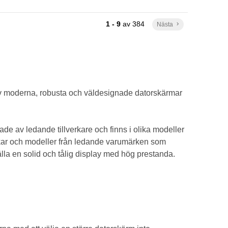
1 - 9
av
384
Nästa
keyboard_arrow_right
al av moderna, robusta och väldesignade datorskärmar
lade av ledande tillverkare och finns i olika modeller
rlekar och modeller från ledande varumärken som
älla en solid och tålig display med hög prestanda.