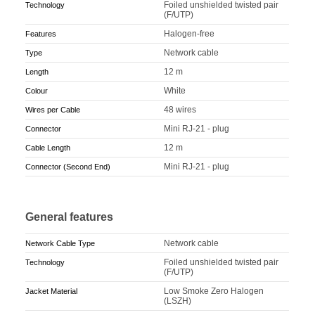
Foiled unshielded twisted pair
Technology
(F/UTP)
Halogen-free
Features
Network cable
Type
12 m
Length
White
Colour
48 wires
Wires per Cable
Mini RJ-21 - plug
Connector
12 m
Cable Length
Mini RJ-21 - plug
Connector (Second End)
General features
Network cable
Network Cable Type
Foiled unshielded twisted pair
Technology
(F/UTP)
Low Smoke Zero Halogen
Jacket Material
(LSZH)