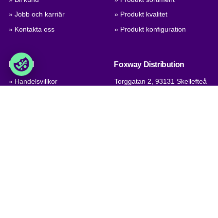
» Jobb och karriär
» Produkt kvalitet
» Kontakta oss
» Produkt konfiguration
Handel
Foxway Distribution
» Handelsvillkor
Torggatan 2, 93131 Skellefteå
Sweden
» Sekretessvillkor och cookies
» Company certificate, PDF
VAT: DK 1875 9136
Phone:
+46 1020 509 91
Email:
tobias.wallmark@foxway.com