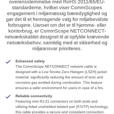
overensstemmelse med RoHS 2011/65/EU-
standarderne, hvilket viser CommScopes
engagement i miljømæssig bæredygtighed og
gør det til et fremragende valg for miljøbevidste
forbrugere. Uanset om det er til hjemme- eller
kontorbrug, er CommScope NETCONNECT-
netværkskablet designet til at opfylde krævende
netværksbehov, samtidig med at sikkerhed og
miljøansvar prioriteres.
Enhanced safety
The CommScope NETCONNECT network cable is
designed with a Low Smoke Zero Halogen (LSZH) jacket
material, significantly reducing the amount of toxic and
corrosive gas emitted during combustion. This feature
ensures a safer environment for users in case of a fire.
Reliable connectivity
Featuring mini RJ-21 connectors on both ends and
utilizing foiled unshielded twisted pair (F/UTP) technology,
this cable provides a secure and consistent connection.