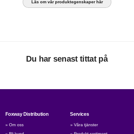
Läs om vår produktegenskaper här
Du har senast tittat på
Foxway Distribution
Services
» Om oss
» Våra tjänster
» Bli kund
» Produkt sortiment