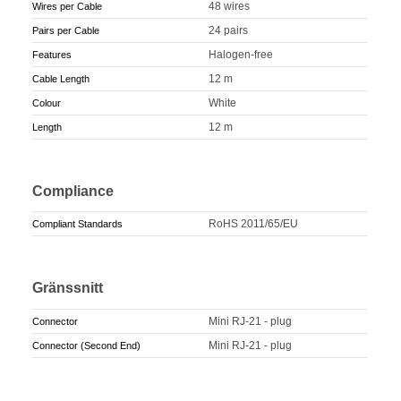
48 wires
Wires per Cable
24 pairs
Pairs per Cable
Halogen-free
Features
12 m
Cable Length
White
Colour
12 m
Length
Compliance
RoHS 2011/65/EU
Compliant Standards
Gränssnitt
Mini RJ-21 - plug
Connector
Mini RJ-21 - plug
Connector (Second End)