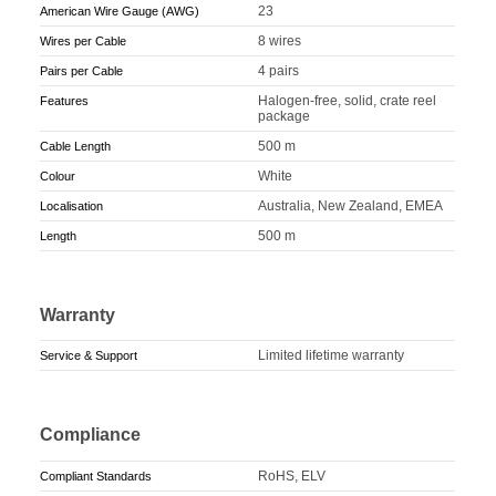
23
American Wire Gauge (AWG)
8 wires
Wires per Cable
4 pairs
Pairs per Cable
Halogen-free, solid, crate reel
Features
package
500 m
Cable Length
White
Colour
Australia, New Zealand, EMEA
Localisation
500 m
Length
Warranty
Limited lifetime warranty
Service & Support
Compliance
RoHS, ELV
Compliant Standards