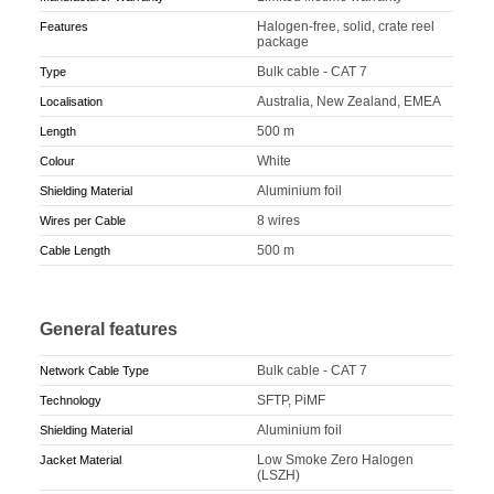
Halogen-free, solid, crate reel
Features
package
Bulk cable - CAT 7
Type
Australia, New Zealand, EMEA
Localisation
500 m
Length
White
Colour
Aluminium foil
Shielding Material
8 wires
Wires per Cable
500 m
Cable Length
General features
Bulk cable - CAT 7
Network Cable Type
SFTP, PiMF
Technology
Aluminium foil
Shielding Material
Low Smoke Zero Halogen
Jacket Material
(LSZH)