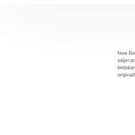
New Reta
säljer p
bildskär
original