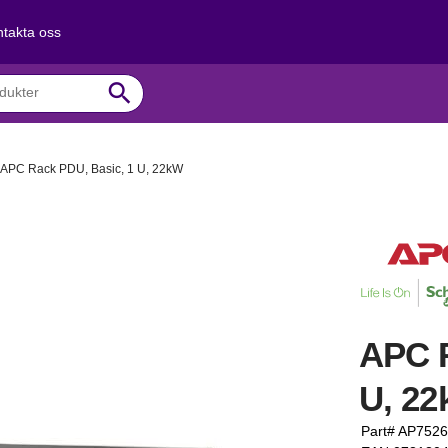
takta oss
search
APC Rack PDU, Basic, 1 U, 22kW
APC R
U, 2
Part# AP7526