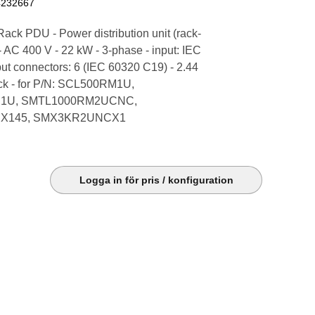
4232667
ack PDU - Power distribution unit (rack-
 AC 400 V - 22 kW - 3-phase - input: IEC
ut connectors: 6 (IEC 60320 C19) - 2.44
ack - for P/N: SCL500RM1U,
I1U, SMTL1000RM2UCNC,
X145, SMX3KR2UNCX1
Logga in för pris / konfiguration
k