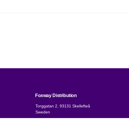
Foxway Distribution
Torggatan 2, 93131 Skellefteå
Sweden
VAT: DK 1875 9136