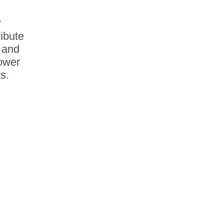
r
ribute
 and
power
s.