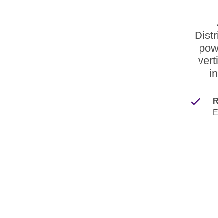
Distr
pow
vert
i
R
E