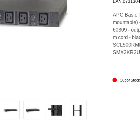
EAN:073130
APC Basic R
mountable) -
60309 - outp
m cord - bl
SCL500RM
SMX2KR2U
Out of Stoc