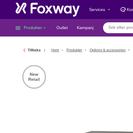
Services
Kon
keyboard_arrow_down
menu
Produkter
Outlet
Kampanj
keyboard_arrow_down
Tillbaka
Hem
Produkter
Options & accessories
New
Retail