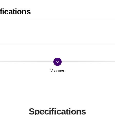
fications
keyboard_arrow_down
Specifications