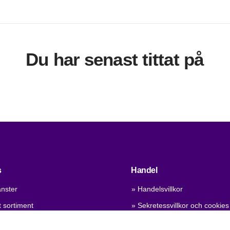
Du har senast tittat på
s
Handel
änster
» Handelsvillkor
 sortiment
» Sekretessvillkor och cookies
 kvalitet
» Company certificate, PDF