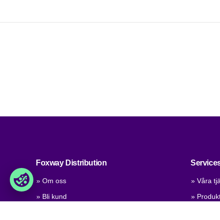
Foxway Distribution
Service
» Om oss
» Våra tj
» Bli kund
» Produkt
» Jobb och karriär
» Produkt