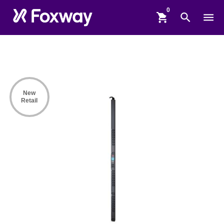
shopping_cart
search
menu
New
Retail