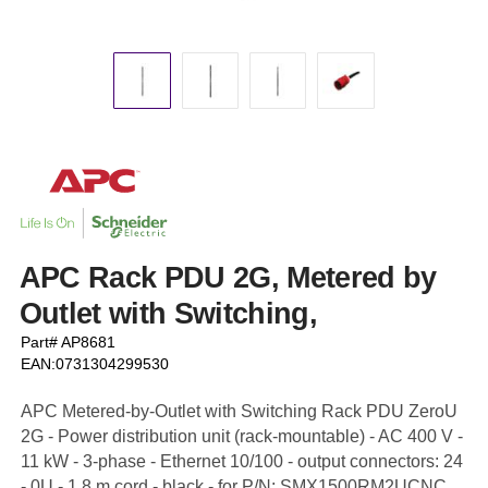
APC Rack PDU 2G, Metered by
Outlet with Switching,
Part# AP8681
EAN:0731304299530
APC Metered-by-Outlet with Switching Rack PDU ZeroU
2G - Power distribution unit (rack-mountable) - AC 400 V -
11 kW - 3-phase - Ethernet 10/100 - output connectors: 24
- 0U - 1.8 m cord - black - for P/N: SMX1500RM2UCNC,