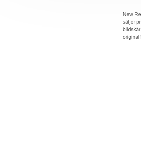
New Reta
säljer p
bildskär
original