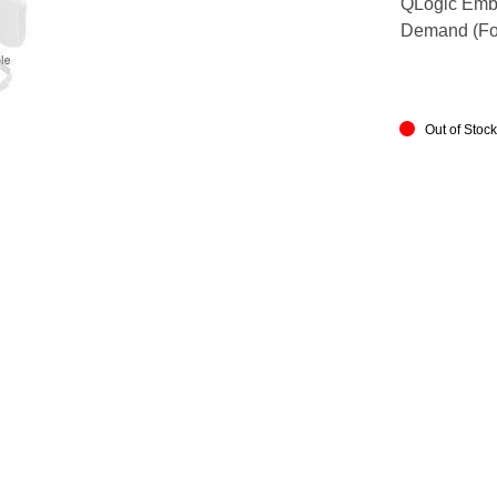
QLogic Emb
Demand (FoD
Out of Stoc