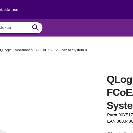
takta oss
search
QLogic Embedded VFA FCoE/iSCSI License System X
QLog
FCoE/
Syst
Part# 90Y51
EAN:088343