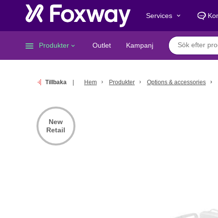
Services
Kon
keyboard_arrow_down
menu
Produkter
Outlet
Kampanj
keyboard_arrow_down
Tillbaka
Hem
Produkter
Options & accessories
New
Retail