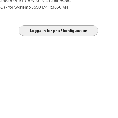
edded VFA FCoE/iSCSI - Feature-on-
) - for System x3550 M4; x3650 M4
Logga in för pris / konfiguration
k