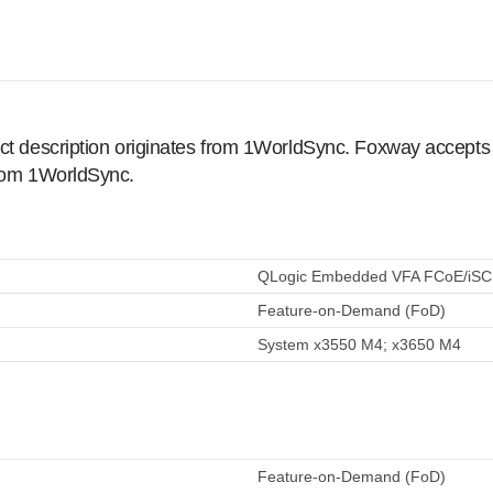
ct description originates from 1WorldSync. Foxway accepts no
from 1WorldSync.
QLogic Embedded VFA FCoE/iSC
Feature-on-Demand (FoD)
System x3550 M4; x3650 M4
Feature-on-Demand (FoD)