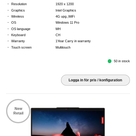
·
Resolution
1920 x 1200
·
Graphics
Intel Graphics
·
Wireless
4G upg.,WiFi
·
OS
Windows 11 Pro
·
OS language
MH
·
Keyboard
CH
·
Warranty
1Year Carry in warranty
·
Touch screen
Multitouch
50 in stock
Logga in för pris / konfiguration
New
Retail