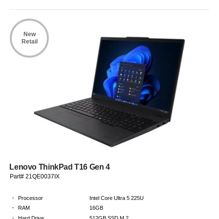
New
Retail
Lenovo ThinkPad T16 Gen 4
Part# 21QE0037IX
·
Processor
Intel Core Ultra 5 225U
·
RAM
16GB
·
Hard Drive
512GB SSD M.2