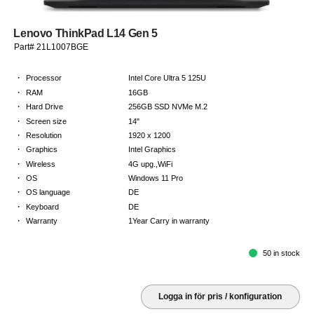
Lenovo ThinkPad L14 Gen 5
Part# 21L1007BGE
·
Processor
Intel Core Ultra 5 125U
·
RAM
16GB
·
Hard Drive
256GB SSD NVMe M.2
·
Screen size
14"
·
Resolution
1920 x 1200
·
Graphics
Intel Graphics
·
Wireless
4G upg.,WiFi
·
OS
Windows 11 Pro
·
OS language
DE
·
Keyboard
DE
·
Warranty
1Year Carry in warranty
50 in stock
Logga in för pris / konfiguration