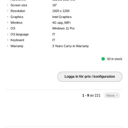
·
Screen size
16"
·
Resolution
1920 x 1200
·
Graphics
Intel Graphics
·
Wireless
4G upg.,WiFi
·
OS
Windows 11 Pro
·
OS language
IT
·
Keyboard
IT
·
Warranty
3 Years Carry-in Warranty
50 in stock
Logga in för pris / konfiguration
1 - 9
av
221
Nästa
keyboard_arrow_right