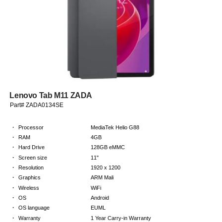
Lenovo Tab M11 ZADA
Part# ZADA0134SE
·
Processor
MediaTek Helio G88
·
RAM
4GB
·
Hard Drive
128GB eMMC
·
Screen size
11"
·
Resolution
1920 x 1200
·
Graphics
ARM Mali
·
Wireless
WiFi
·
OS
Android
·
OS language
EUML
·
Warranty
1 Year Carry-in Warranty