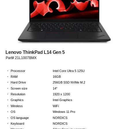
Lenovo ThinkPad L14 Gen 5
Part# 21L1007BMX
·
Processor
Intel Core Ultra 5 125U
·
RAM
16GB
·
Hard Drive
256GB SSD NVMe M.2
·
Screen size
14"
·
Resolution
1920 x 1200
·
Graphics
Intel Graphics
·
Wireless
WiFi
·
OS
Windows 11 Pro
·
OS language
NORDICS
·
Keyboard
NORDICS