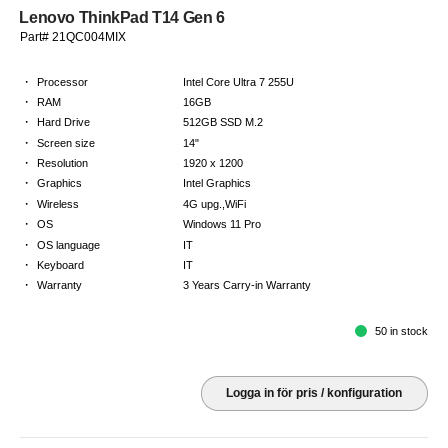
Lenovo ThinkPad T14 Gen 6
Part# 21QC004MIX
·
Processor
Intel Core Ultra 7 255U
·
RAM
16GB
·
Hard Drive
512GB SSD M.2
·
Screen size
14"
·
Resolution
1920 x 1200
·
Graphics
Intel Graphics
·
Wireless
4G upg.,WiFi
·
OS
Windows 11 Pro
·
OS language
IT
·
Keyboard
IT
·
Warranty
3 Years Carry-in Warranty
50 in stock
Logga in för pris / konfiguration