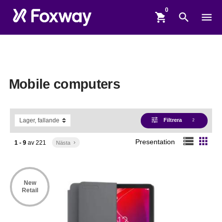
shopping_cart
search
menu
Mobile computers
tune
Filtrera
2
storage
apps
Presentation
1 - 9
av
221
Nästa
keyboard_arrow_right
New
Retail