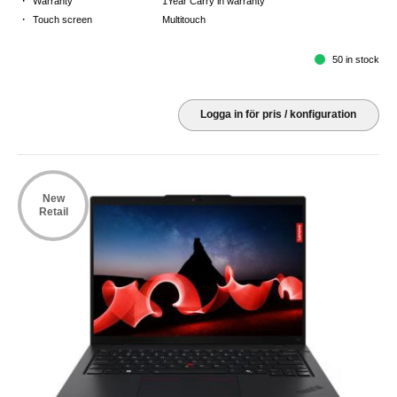
·
Warranty
1Year Carry in warranty
·
Touch screen
Multitouch
50 in stock
Logga in för pris / konfiguration
New
Retail