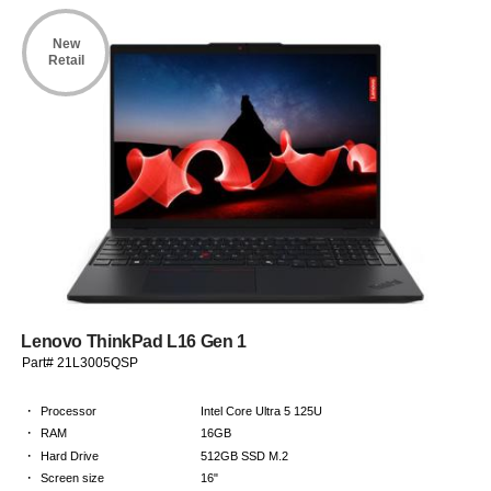
New
Retail
Lenovo ThinkPad L16 Gen 1
Part# 21L3005QSP
·
Processor
Intel Core Ultra 5 125U
·
RAM
16GB
·
Hard Drive
512GB SSD M.2
·
Screen size
16"