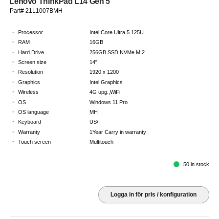
Lenovo ThinkPad L14 Gen 5
Part# 21L1007BMH
·
Processor
Intel Core Ultra 5 125U
·
RAM
16GB
·
Hard Drive
256GB SSD NVMe M.2
·
Screen size
14"
·
Resolution
1920 x 1200
·
Graphics
Intel Graphics
·
Wireless
4G upg.,WiFi
·
OS
Windows 11 Pro
·
OS language
MH
·
Keyboard
US/I
·
Warranty
1Year Carry in warranty
·
Touch screen
Multitouch
50 in stock
Logga in för pris / konfiguration