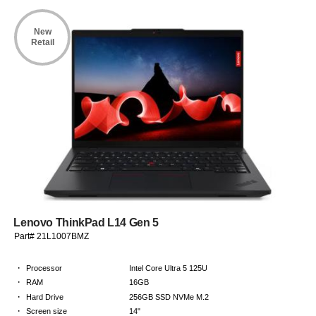
New
Retail
Lenovo ThinkPad L14 Gen 5
Part# 21L1007BMZ
·
Processor
Intel Core Ultra 5 125U
·
RAM
16GB
·
Hard Drive
256GB SSD NVMe M.2
·
Screen size
14"