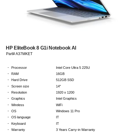
HP EliteBook 8 G1i Notebook AI
Part# A37MKET
·
Processor
Intel Core Ultra 5 225U
·
RAM
16GB
·
Hard Drive
512GB SSD
·
Screen size
14"
·
Resolution
1920 x 1200
·
Graphics
Intel Graphics
·
Wireless
WiFi
·
OS
Windows 11 Pro
·
OS language
IT
·
Keyboard
IT
·
Warranty
3 Years Carry-in Warranty